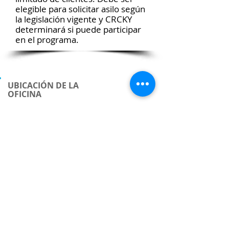
elegible para solicitar asilo según
la legislación vigente y CRCKY
determinará si puede participar
en el programa.
UBICACIÓN DE LA
OFICINA
Sólo con cita previa
Horario de oficina:
Lunes - Viernes, 9:00 a 16:00
Por favor, solicite una cita antes de venir; no
atendemos sin cita previa.
Por motivos de seguridad, no publicamos
nuestra dirección en línea. Por favor, envíenos
un correo electrónico (
crcky@crcky.org
) o
llámenos
(800-674-9217)
para conocer nuestra
ubicación física.
CONTÁCTENOS